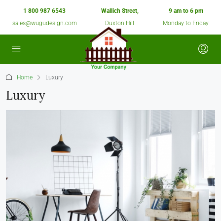
1 800 987 6543
Wallich Street,
9 am to 6 pm
sales@wugudesign.com
Duxton Hill
Monday to Friday
Home
Luxury
Luxury