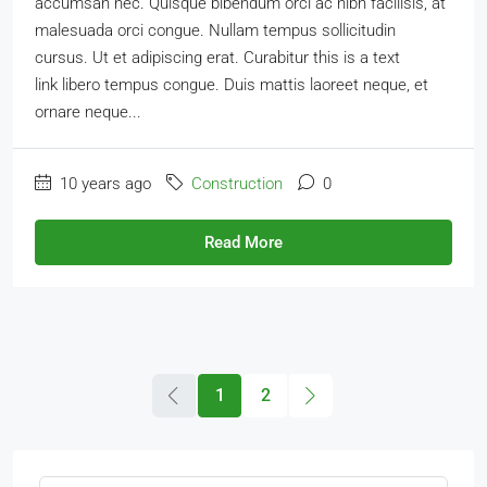
accumsan nec. Quisque bibendum orci ac nibh facilisis, at
malesuada orci congue. Nullam tempus sollicitudin
cursus. Ut et adipiscing erat. Curabitur this is a text
link libero tempus congue. Duis mattis laoreet neque, et
ornare neque...
10 years ago
Construction
0
Read More
1
2