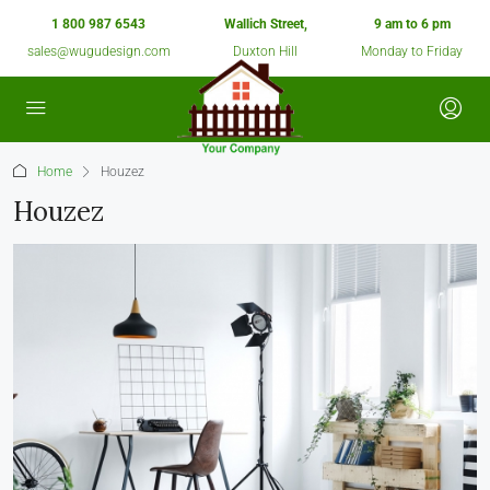
1 800 987 6543
Wallich Street,
9 am to 6 pm
sales@wugudesign.com
Duxton Hill
Monday to Friday
Home
Houzez
Houzez