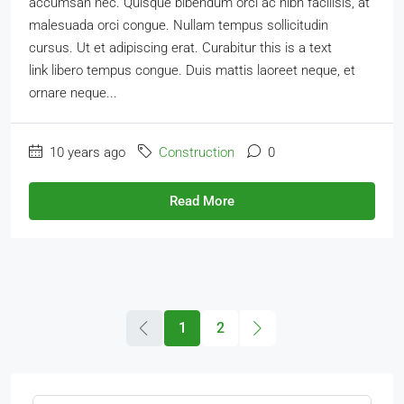
accumsan nec. Quisque bibendum orci ac nibh facilisis, at
malesuada orci congue. Nullam tempus sollicitudin
cursus. Ut et adipiscing erat. Curabitur this is a text
link libero tempus congue. Duis mattis laoreet neque, et
ornare neque...
10 years ago
Construction
0
Read More
1
2